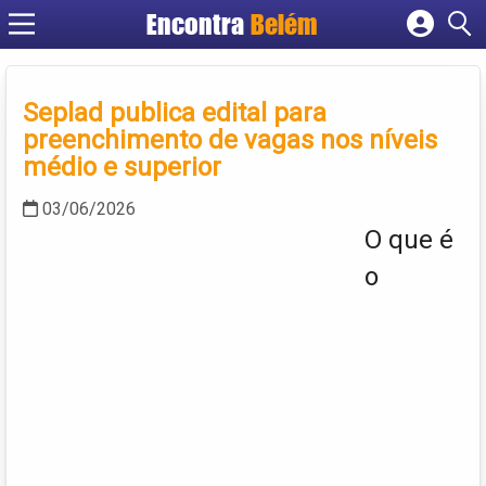
Encontra
Belém
Cadastrar empresa
Fazer login
Seplad publica edital para
Criar conta
preenchimento de vagas nos níveis
médio e superior
03/06/2026
O que é
o