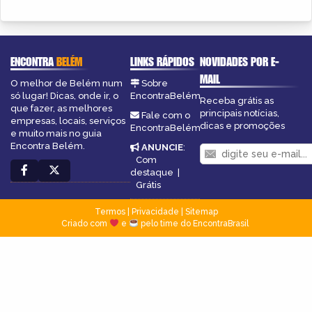
ENCONTRA
BELÉM
LINKS RÁPIDOS
NOVIDADES POR E-
MAIL
O melhor de Belém num
Sobre
só lugar! Dicas, onde ir, o
EncontraBelém
Receba grátis as
que fazer, as melhores
principais notícias,
Fale com o
empresas, locais, serviços
dicas e promoções
EncontraBelém
e muito mais no guia
Encontra Belém.
ANUNCIE
:
Com
destaque
|
Grátis
Termos
|
Privacidade
|
Sitemap
Criado com
e
pelo time do EncontraBrasil