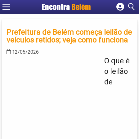
Encontra
Belém
Cadastrar empresa
Fazer login
Prefeitura de Belém começa leilão de
Criar conta
veículos retidos; veja como funciona
12/05/2026
O que é
o leilão
de