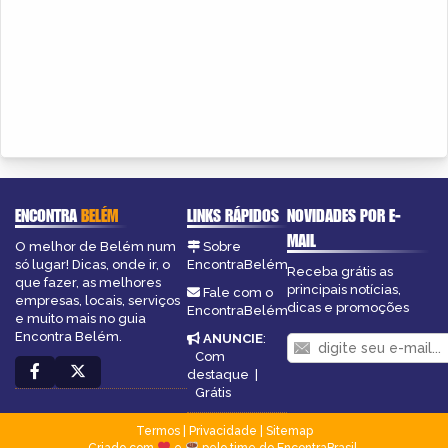
ENCONTRA
BELÉM
LINKS RÁPIDOS
NOVIDADES POR E-
MAIL
O melhor de Belém num
Sobre
só lugar! Dicas, onde ir, o
EncontraBelém
Receba grátis as
que fazer, as melhores
principais notícias,
Fale com o
empresas, locais, serviços
dicas e promoções
EncontraBelém
e muito mais no guia
Encontra Belém.
ANUNCIE
:
Com
destaque
|
Grátis
Termos
|
Privacidade
|
Sitemap
Criado com
e
pelo time do EncontraBrasil