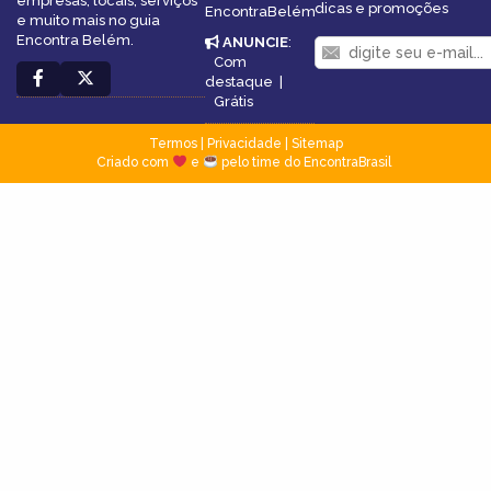
empresas, locais, serviços
dicas e promoções
EncontraBelém
e muito mais no guia
Encontra Belém.
ANUNCIE
:
Com
destaque
|
Grátis
Termos
|
Privacidade
|
Sitemap
Criado com
e
pelo time do EncontraBrasil