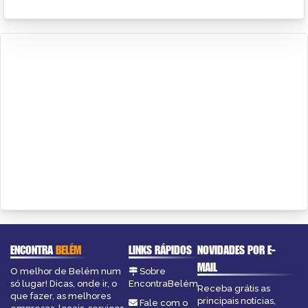
ENCONTRA
BELÉM
LINKS RÁPIDOS
NOVIDADES POR E-
MAIL
O melhor de Belém num
Sobre
só lugar! Dicas, onde ir, o
EncontraBelém
Receba grátis as
que fazer, as melhores
principais notícias,
Fale com o