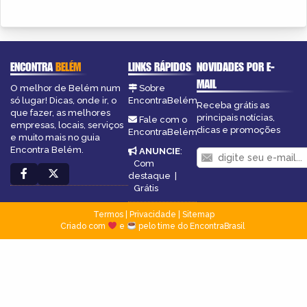
ENCONTRA
BELÉM
LINKS RÁPIDOS
NOVIDADES POR E-
MAIL
O melhor de Belém num
Sobre
só lugar! Dicas, onde ir, o
EncontraBelém
Receba grátis as
que fazer, as melhores
principais notícias,
Fale com o
empresas, locais, serviços
dicas e promoções
EncontraBelém
e muito mais no guia
Encontra Belém.
ANUNCIE
:
Com
destaque
|
Grátis
Termos
|
Privacidade
|
Sitemap
Criado com
e
pelo time do EncontraBrasil