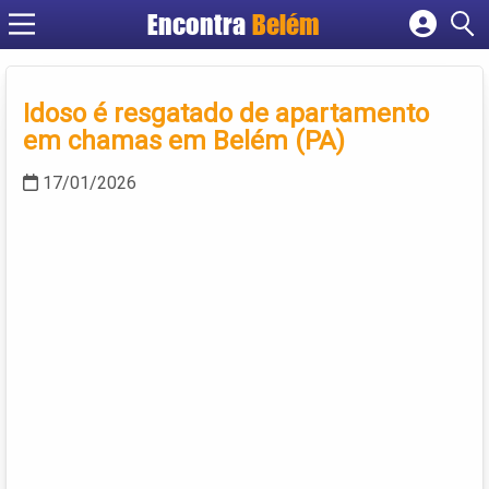
Encontra
Belém
Cadastrar empresa
Fazer login
Idoso é resgatado de apartamento
Criar conta
em chamas em Belém (PA)
17/01/2026