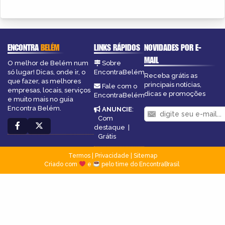
ENCONTRA
BELÉM
LINKS RÁPIDOS
NOVIDADES POR E-
MAIL
O melhor de Belém num
Sobre
só lugar! Dicas, onde ir, o
EncontraBelém
Receba grátis as
que fazer, as melhores
principais notícias,
Fale com o
empresas, locais, serviços
dicas e promoções
EncontraBelém
e muito mais no guia
Encontra Belém.
ANUNCIE
:
Com
destaque
|
Grátis
Termos
|
Privacidade
|
Sitemap
Criado com
e
pelo time do EncontraBrasil