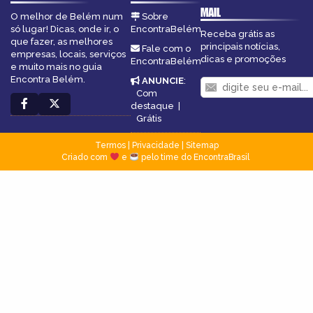
MAIL
O melhor de Belém num
Sobre
só lugar! Dicas, onde ir, o
EncontraBelém
Receba grátis as
que fazer, as melhores
principais notícias,
Fale com o
empresas, locais, serviços
dicas e promoções
EncontraBelém
e muito mais no guia
Encontra Belém.
ANUNCIE
:
Com
destaque
|
Grátis
Termos
|
Privacidade
|
Sitemap
Criado com
e
pelo time do EncontraBrasil