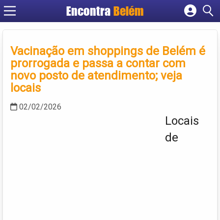
Encontra
Belém
Cadastrar empresa
Fazer login
Vacinação em shoppings de Belém é
Criar conta
prorrogada e passa a contar com
novo posto de atendimento; veja
locais
02/02/2026
Locais
de