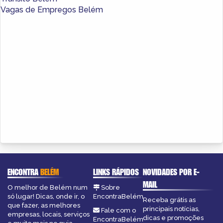
Vagas de Empregos Belém
ENCONTRA
BELÉM
LINKS RÁPIDOS
NOVIDADES POR E-
MAIL
O melhor de Belém num
Sobre
só lugar! Dicas, onde ir, o
EncontraBelém
Receba grátis as
que fazer, as melhores
principais notícias,
Fale com o
empresas, locais, serviços
dicas e promoções
EncontraBelém