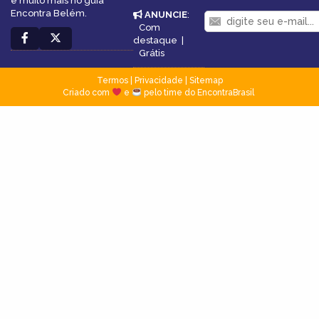
e muito mais no guia
Encontra Belém.
ANUNCIE
:
Com
destaque
|
Grátis
Termos
|
Privacidade
|
Sitemap
Criado com
e
pelo time do EncontraBrasil