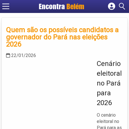
Encontra
Belém
Cadastrar empresa
Fazer login
Quem são os possíveis candidatos a
Criar conta
governador do Pará nas eleições
2026
22/01/2026
Cenário
eleitoral
no Pará
para
2026
O cenário
eleitoral no
Pará para as