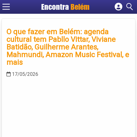
Encontra
Belém
Cadastrar empresa
Fazer login
O que fazer em Belém: agenda
Criar conta
cultural tem Pabllo Vittar, Viviane
Batidão, Guilherme Arantes,
Mahmundi, Amazon Music Festival, e
mais
17/05/2026