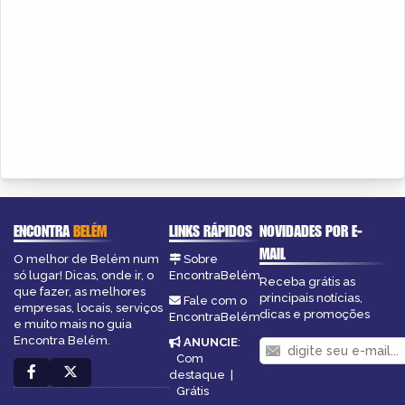
ENCONTRA
BELÉM
LINKS RÁPIDOS
NOVIDADES POR E-
MAIL
O melhor de Belém num
Sobre
só lugar! Dicas, onde ir, o
EncontraBelém
Receba grátis as
que fazer, as melhores
principais notícias,
Fale com o
empresas, locais, serviços
dicas e promoções
EncontraBelém
e muito mais no guia
Encontra Belém.
ANUNCIE
:
Com
destaque
|
Grátis