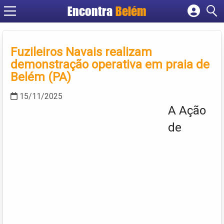
Encontra
Belém
Cadastrar empresa
Fazer login
Fuzileiros Navais realizam
Criar conta
demonstração operativa em praia de
Belém (PA)
15/11/2025
A Ação
de