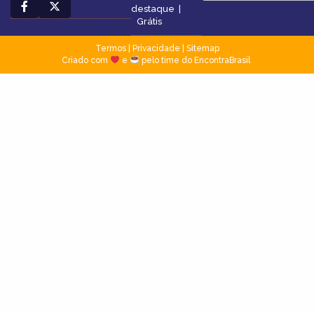
destaque
|
Grátis
Termos
|
Privacidade
|
Sitemap
Criado com
e
pelo time do EncontraBrasil