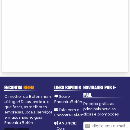
ENCONTRA
BELÉM
LINKS RÁPIDOS
NOVIDADES POR E-
MAIL
O melhor de Belém num
Sobre
só lugar! Dicas, onde ir, o
EncontraBelém
Receba grátis as
que fazer, as melhores
principais notícias,
Fale com o
empresas, locais, serviços
dicas e promoções
EncontraBelém
e muito mais no guia
Encontra Belém.
ANUNCIE
:
Com