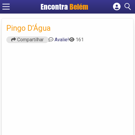
Encontra
Belém
Cadastrar empresa
Fazer login
Pingo D’Água
Criar conta
Compartilhar
Avalie!
161