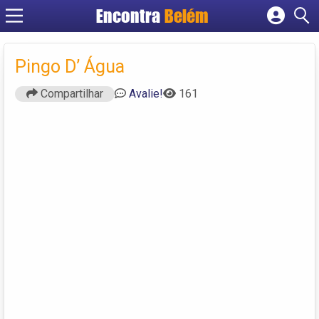
Encontra
Belém
Cadastrar empresa
Fazer login
Pingo D’ Água
Criar conta
Compartilhar
Avalie!
161