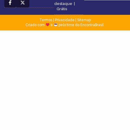
destaque
|
Grátis
Termos
|
Privacidade
|
Sitemap
Criado com
e
pelo time do EncontraBrasil