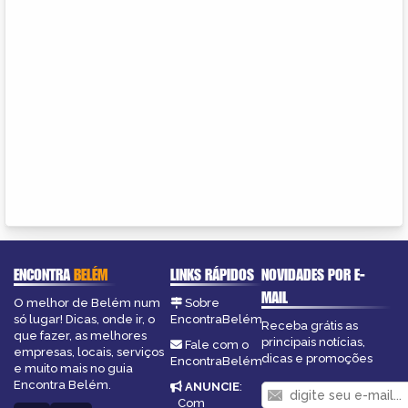
ENCONTRA
BELÉM
LINKS RÁPIDOS
NOVIDADES POR E-
MAIL
O melhor de Belém num
Sobre
só lugar! Dicas, onde ir, o
EncontraBelém
Receba grátis as
que fazer, as melhores
principais notícias,
Fale com o
empresas, locais, serviços
dicas e promoções
EncontraBelém
e muito mais no guia
Encontra Belém.
ANUNCIE
:
Com