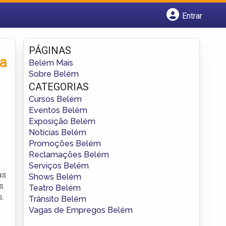
Entrar
Cadastrar empresa
Fazer login
PÁGINAS
Criar conta
ça
Belém Mais
Sobre Belém
CATEGORIAS
Cursos Belém
Eventos Belém
Exposição Belém
Notícias Belém
Promoções Belém
Reclamações Belém
Serviços Belém
as
Shows Belém
s
Teatro Belém
s.
Trânsito Belém
Vagas de Empregos Belém