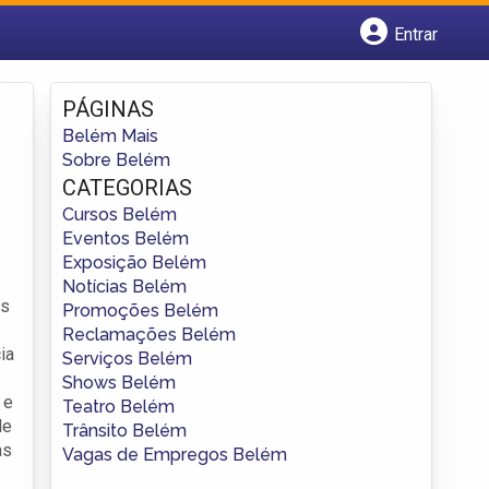
Entrar
Cadastrar empresa
Fazer login
PÁGINAS
Criar conta
Belém Mais
Sobre Belém
CATEGORIAS
Cursos Belém
Eventos Belém
Exposição Belém
Notícias Belém
os
Promoções Belém
Reclamações Belém
ia
Serviços Belém
Shows Belém
 e
Teatro Belém
de
Trânsito Belém
as
Vagas de Empregos Belém