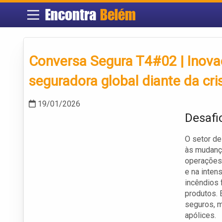
Encontra
Belém
Conversa Segura T4#02 | Inova
seguradora global diante da cri
19/01/2026
Desafi
O setor de
às mudança
operações 
e na inten
incêndios 
produtos. 
seguros, m
apólices.