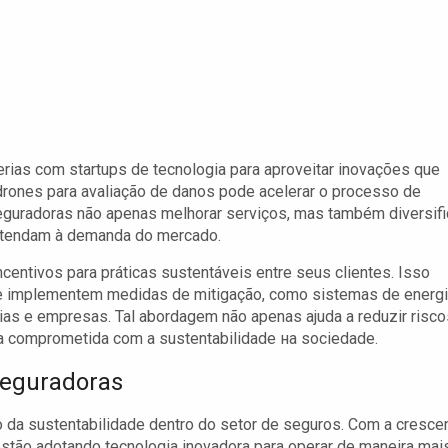
rias com startups de tecnologia para aproveitar inovações que
drones para avaliação de danos pode acelerar o processo de
seguradoras não apenas melhorar serviços, mas também diversifi
atendam à demanda do mercado.
ntivos para práticas sustentáveis entre seus clientes. Isso
ue implementem medidas de mitigação, como sistemas de energ
cias e empresas. Tal abordagem não apenas ajuda a reduzir risco
 comprometida com a sustentabilidade на sociedade.
Seguradoras
 da sustentabilidade dentro do setor de seguros. Com a cresce
stão adotando tecnologia inovadora para operar de maneira mai