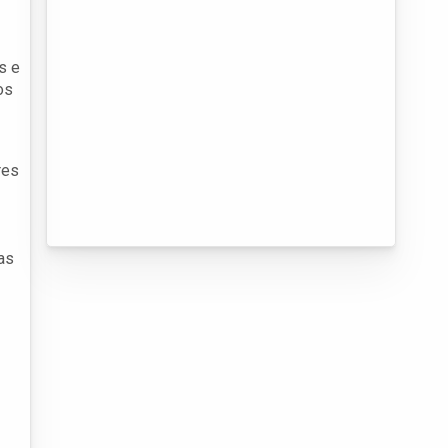
s e
os
res
as