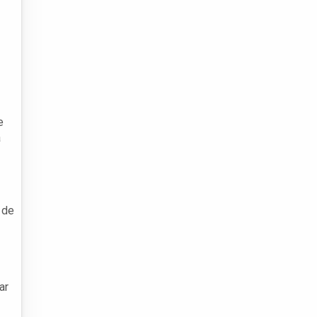
e
a
 de
ar