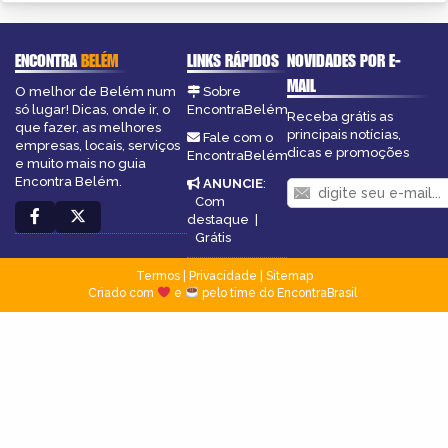
ENCONTRA
BELÉM
LINKS RÁPIDOS
NOVIDADES POR E-
MAIL
O melhor de Belém num
Sobre
só lugar! Dicas, onde ir, o
EncontraBelém
Receba grátis as
que fazer, as melhores
principais notícias,
Fale com o
empresas, locais, serviços
dicas e promoções
EncontraBelém
e muito mais no guia
Encontra Belém.
ANUNCIE
:
Com
destaque
|
Grátis
Termos
|
Privacidade
|
Sitemap
Criado com
e
pelo time do EncontraBrasil