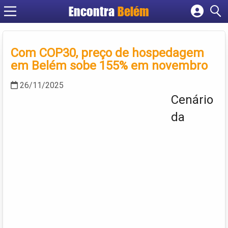
Encontra
Belém
Cadastrar empresa
Fazer login
Com COP30, preço de hospedagem
Criar conta
em Belém sobe 155% em novembro
26/11/2025
Cenário
da