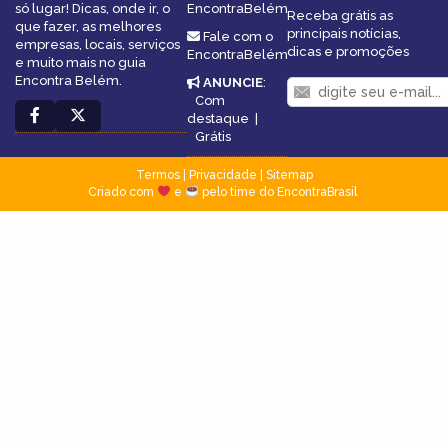
só lugar! Dicas, onde ir, o
EncontraBelém
Receba grátis as
que fazer, as melhores
principais notícias,
Fale com o
empresas, locais, serviços
dicas e promoções
EncontraBelém
e muito mais no guia
Encontra Belém.
ANUNCIE
:
Com
destaque
|
Grátis
Termos
|
Privacidade
|
Sitemap
Criado com
e
pelo time do EncontraBrasil