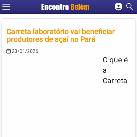
Encontra
Belém
Cadastrar empresa
Fazer login
Carreta laboratório vai beneficiar
Criar conta
produtores de açaí no Pará
23/01/2026
O que é
a
Carreta