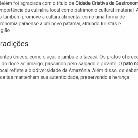
elém foi agraciada com o título de
Cidade Criativa da Gastrono
rtância da culinária local como patrimônio cultural imaterial. 
mas também promove a cultura alimentar como uma forma de
tronomia paraense a um novo patamar, atraindo turistas e
egião.
Tradições
ientes únicos, como o açaí, o jambu e o tacacá. Os pratos ofere
m do doce ao amargo, passando pelo salgado e picante. O
pato n
ocal reflete a biodiversidade da Amazônia. Além disso, os sabe
ceitas mantenham sua autenticidade, preservando a herança