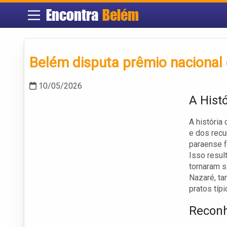
Encontra
Belém
Belém disputa prêmio nacional
10/05/2026
A Hist
A história
e dos recu
paraense f
Isso resul
tornaram s
Nazaré, t
pratos típ
Recon