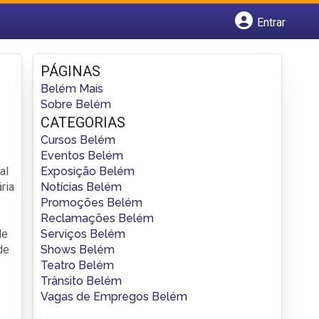
Entrar
Cadastrar empresa
Fazer login
PÁGINAS
Criar conta
Belém Mais
Sobre Belém
CATEGORIAS
Cursos Belém
Eventos Belém
Exposição Belém
al
Notícias Belém
ria
Promoções Belém
Reclamações Belém
Serviços Belém
de
Shows Belém
de
Teatro Belém
Trânsito Belém
Vagas de Empregos Belém