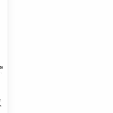
ta
a
s.
a