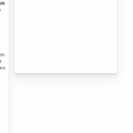
mia
A
cem
o
res