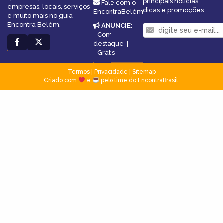
principais notícias,
Fale com o
empresas, locais, serviços
dicas e promoções
EncontraBelém
e muito mais no guia
Encontra Belém.
ANUNCIE
:
Com
destaque
|
Grátis
Termos
|
Privacidade
|
Sitemap
Criado com
e
pelo time do EncontraBrasil