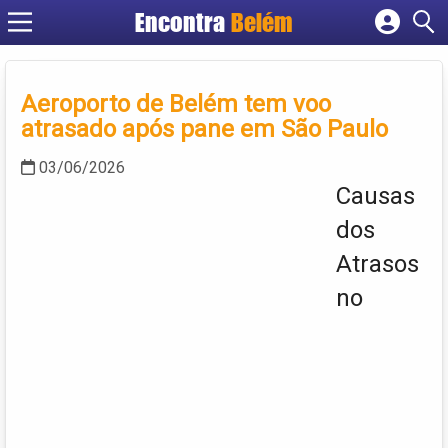
Encontra
Belém
Cadastrar empresa
Fazer login
Aeroporto de Belém tem voo
Criar conta
atrasado após pane em São Paulo
03/06/2026
Causas
dos
Atrasos
no