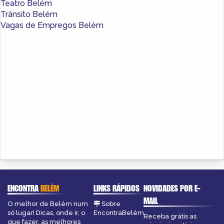
Teatro Belém
Trânsito Belém
Vagas de Empregos Belém
ENCONTRA
BELÉM
LINKS RÁPIDOS
NOVIDADES POR E-
MAIL
O melhor de Belém num
Sobre
só lugar! Dicas, onde ir, o
EncontraBelém
Receba grátis as
que fazer, as melhores