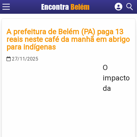
Encontra
Belém
Cadastrar empresa
Fazer login
A prefeitura de Belém (PA) paga 13
Criar conta
reais neste café da manhã em abrigo
para indígenas
27/11/2025
O
impacto
da