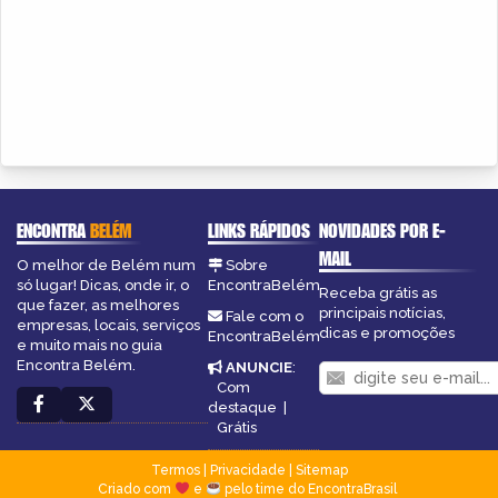
ENCONTRA
BELÉM
LINKS RÁPIDOS
NOVIDADES POR E-
MAIL
O melhor de Belém num
Sobre
só lugar! Dicas, onde ir, o
EncontraBelém
Receba grátis as
que fazer, as melhores
principais notícias,
Fale com o
empresas, locais, serviços
dicas e promoções
EncontraBelém
e muito mais no guia
Encontra Belém.
ANUNCIE
:
Com
destaque
|
Grátis
Termos
|
Privacidade
|
Sitemap
Criado com
e
pelo time do EncontraBrasil