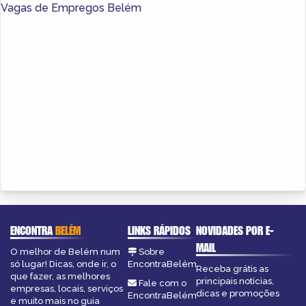
Vagas de Empregos Belém
ENCONTRA
BELÉM
LINKS RÁPIDOS
NOVIDADES POR E-
MAIL
O melhor de Belém num
Sobre
só lugar! Dicas, onde ir, o
EncontraBelém
Receba grátis as
que fazer, as melhores
principais notícias,
Fale com o
empresas, locais, serviços
dicas e promoções
EncontraBelém
e muito mais no guia