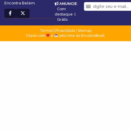
Encontra Belém.
ANUNCIE
:
Com
destaque
|
Grátis
Termos
|
Privacidade
|
Sitemap
Criado com
e
pelo time do EncontraBrasil