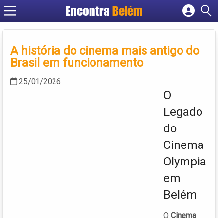
Encontra
Belém
Cadastrar empresa
Fazer login
A história do cinema mais antigo do
Criar conta
Brasil em funcionamento
25/01/2026
O
Legado
do
Cinema
Olympia
em
Belém
O
Cinema