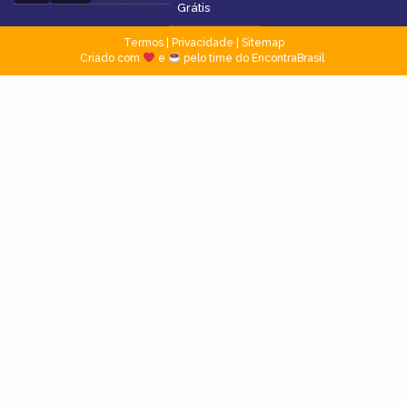
Grátis
Termos
|
Privacidade
|
Sitemap
Criado com
e
pelo time do EncontraBrasil