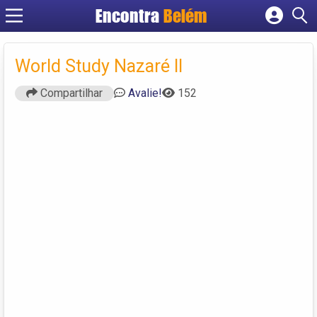
Encontra
Belém
Cadastrar empresa
Fazer login
World Study Nazaré II
Criar conta
Compartilhar
Avalie!
152