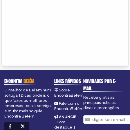
ENCONTRA
BELÉM
LINKS RÁPIDOS
NOVIDADES POR E-
MAIL
O melhor de Belém num
Sobre
só lugar! Dicas, onde ir, o
EncontraBelém
Receba grátis as
que fazer, as melhores
principais notícias,
Fale com o
empresas, locais, serviços
dicas e promoções
EncontraBelém
e muito mais no guia
Encontra Belém.
ANUNCIE
:
Com
destaque
|