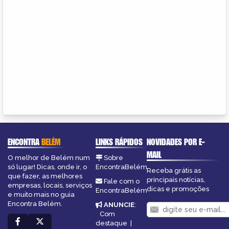
ENCONTRA
BELÉM
LINKS RÁPIDOS
NOVIDADES POR E-
MAIL
O melhor de Belém num
Sobre
só lugar! Dicas, onde ir, o
EncontraBelém
Receba grátis as
que fazer, as melhores
principais notícias,
Fale com o
empresas, locais, serviços
dicas e promoções
EncontraBelém
e muito mais no guia
Encontra Belém.
ANUNCIE
:
Com
destaque
|