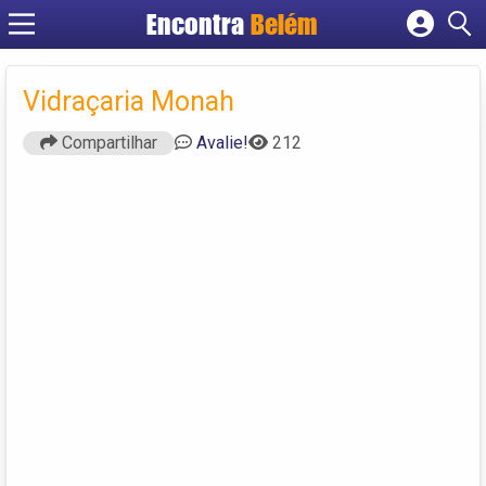
Encontra
Belém
Cadastrar empresa
Fazer login
Vidraçaria Monah
Criar conta
Compartilhar
Avalie!
212