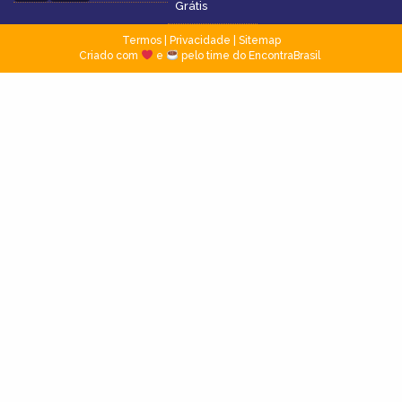
Grátis
Termos
|
Privacidade
|
Sitemap
Criado com
e
pelo time do EncontraBrasil