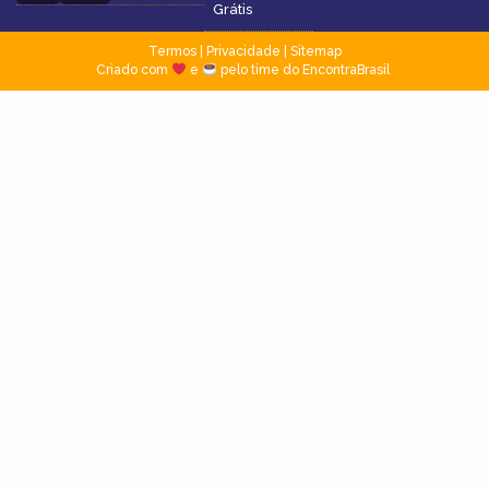
Grátis
Termos
|
Privacidade
|
Sitemap
Criado com
e
pelo time do EncontraBrasil