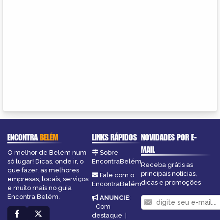
ENCONTRA
BELÉM
LINKS RÁPIDOS
NOVIDADES POR E-
MAIL
O melhor de Belém num
Sobre
só lugar! Dicas, onde ir, o
EncontraBelém
Receba grátis as
que fazer, as melhores
principais notícias,
Fale com o
empresas, locais, serviços
dicas e promoções
EncontraBelém
e muito mais no guia
Encontra Belém.
ANUNCIE
:
Com
destaque
|