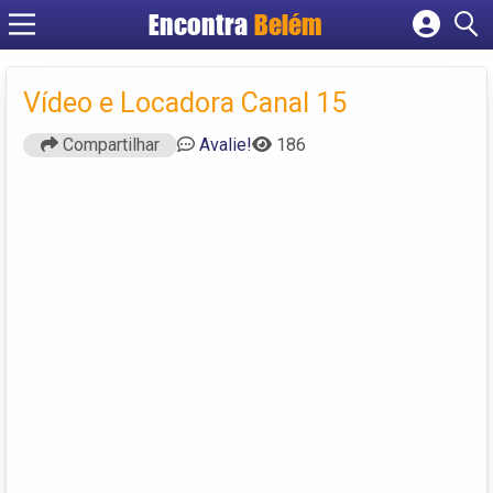
Encontra
Belém
Cadastrar empresa
Fazer login
Vídeo e Locadora Canal 15
Criar conta
Compartilhar
Avalie!
186