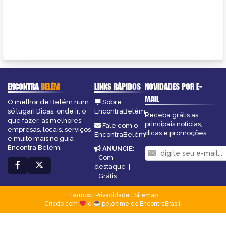
ENCONTRA
BELÉM
LINKS RÁPIDOS
NOVIDADES POR E-
MAIL
O melhor de Belém num
Sobre
só lugar! Dicas, onde ir, o
EncontraBelém
Receba grátis as
que fazer, as melhores
principais notícias,
Fale com o
empresas, locais, serviços
dicas e promoções
EncontraBelém
e muito mais no guia
Encontra Belém.
ANUNCIE
:
Com
destaque
|
Grátis
Termos
|
Privacidade
|
Sitemap
Criado com
e
pelo time do EncontraBrasil