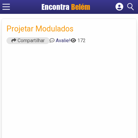
Encontra
Belém
Cadastrar empresa
Fazer login
Projetar Modulados
Criar conta
Compartilhar
Avalie!
172