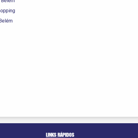
o Belém
hopping
 Belém
LINKS RÁPIDOS