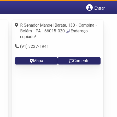
Entrar
Cadastrar empresa
Fazer login
R Senador Manoel Barata, 130 - Campina -
Criar conta
Belém - PA - 66015-020
Endereço
copiado!
(91) 3227-1941
Mapa
Comente