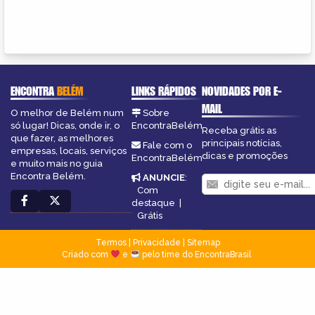
ENCONTRA
BELÉM
LINKS RÁPIDOS
NOVIDADES POR E-
MAIL
O melhor de Belém num
Sobre
só lugar! Dicas, onde ir, o
EncontraBelém
Receba grátis as
que fazer, as melhores
principais notícias,
Fale com o
empresas, locais, serviços
dicas e promoções
EncontraBelém
e muito mais no guia
Encontra Belém.
ANUNCIE
:
Com
destaque
|
Grátis
Termos
|
Privacidade
|
Sitemap
Criado com
e
pelo time do EncontraBrasil