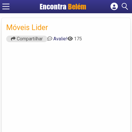
Encontra
Belém
Cadastrar empresa
Fazer login
Móveis Lider
Criar conta
Compartilhar
Avalie!
175