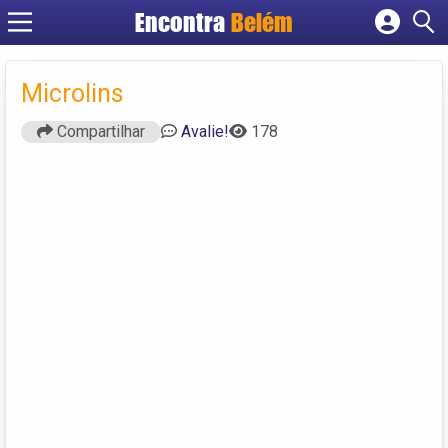
Encontra
Belém
Cadastrar empresa
Fazer login
Microlins
Criar conta
Compartilhar
Avalie!
178