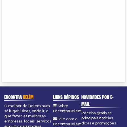
ENCONTRA
BELÉM
LINKS RÁPIDOS
NOVIDADES POR E-
MAIL
O melhor de Belém num
Sobre
só lugar! Dicas, onde ir, o
EncontraBelém
Receba grátis as
que fazer, as melhores
principais notícias,
Fale com o
empresas, locais, serviços
dicas e promoções
EncontraBelém
e muito mais no guia