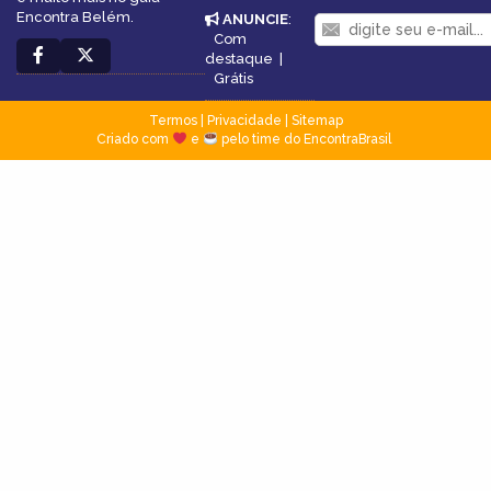
Encontra Belém.
ANUNCIE
:
Com
destaque
|
Grátis
Termos
|
Privacidade
|
Sitemap
Criado com
e
pelo time do EncontraBrasil