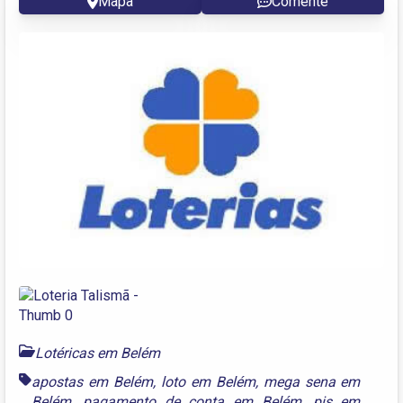
Mapa
Comente
Lotéricas em Belém
apostas em Belém
,
loto em Belém
,
mega sena em
Belém
,
pagamento de conta em Belém
,
pis em