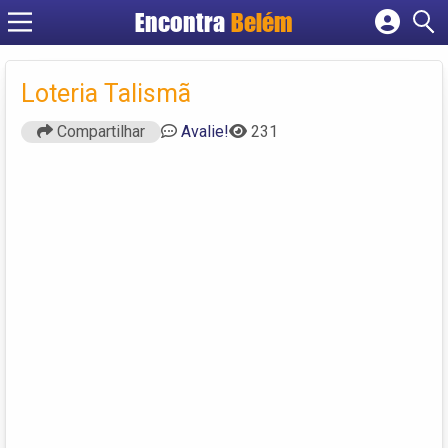
Encontra
Belém
Cadastrar empresa
Fazer login
Loteria Talismã
Criar conta
Compartilhar
Avalie!
231