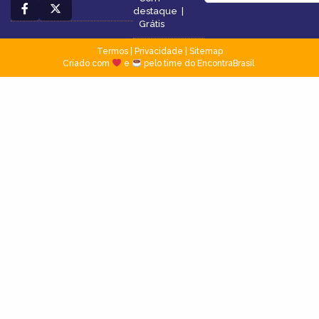
destaque
|
Grátis
Termos
|
Privacidade
|
Sitemap
Criado com
e
pelo time do EncontraBrasil