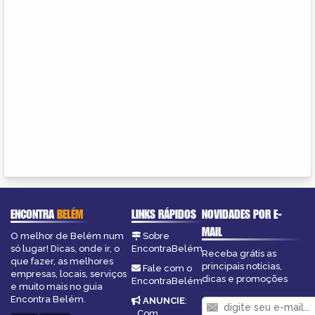
ENCONTRA
BELÉM
LINKS RÁPIDOS
NOVIDADES POR E-
MAIL
O melhor de Belém num
Sobre
só lugar! Dicas, onde ir, o
EncontraBelém
Receba grátis as
que fazer, as melhores
principais notícias,
Fale com o
empresas, locais, serviços
dicas e promoções
EncontraBelém
e muito mais no guia
Encontra Belém.
ANUNCIE
:
Com