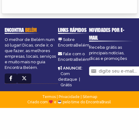
ENCONTRA
BELÉM
LINKS RÁPIDOS
NOVIDADES POR E-
MAIL
O melhor de Belém num
Sobre
só lugar! Dicas, onde ir, o
EncontraBelém
Receba grátis as
que fazer, as melhores
principais notícias,
Fale com o
empresas, locais, serviços
dicas e promoções
EncontraBelém
e muito mais no guia
Encontra Belém.
ANUNCIE
:
Com
destaque
|
Grátis
Termos
|
Privacidade
|
Sitemap
Criado com
e
pelo time do EncontraBrasil