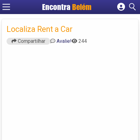
Encontra
Belém
Cadastrar empresa
Fazer login
Localiza Rent a Car
Criar conta
Compartilhar
Avalie!
244