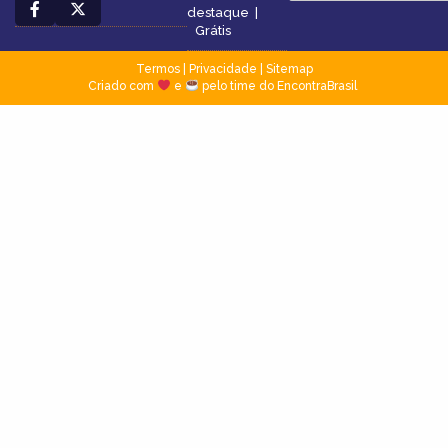
destaque
|
Grátis
Termos
|
Privacidade
|
Sitemap
Criado com
e
pelo time do EncontraBrasil