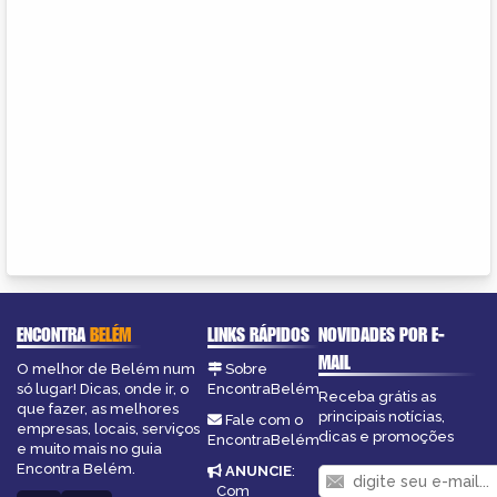
ENCONTRA
BELÉM
LINKS RÁPIDOS
NOVIDADES POR E-
MAIL
O melhor de Belém num
Sobre
só lugar! Dicas, onde ir, o
EncontraBelém
Receba grátis as
que fazer, as melhores
principais notícias,
Fale com o
empresas, locais, serviços
dicas e promoções
EncontraBelém
e muito mais no guia
Encontra Belém.
ANUNCIE
:
Com