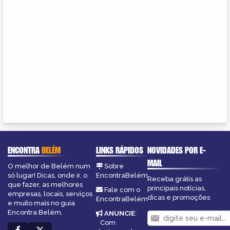
ENCONTRA
BELÉM
LINKS RÁPIDOS
NOVIDADES POR E-
MAIL
O melhor de Belém num
Sobre
só lugar! Dicas, onde ir, o
EncontraBelém
Receba grátis as
que fazer, as melhores
principais notícias,
Fale com o
empresas, locais, serviços
dicas e promoções
EncontraBelém
e muito mais no guia
Encontra Belém.
ANUNCIE
:
Com