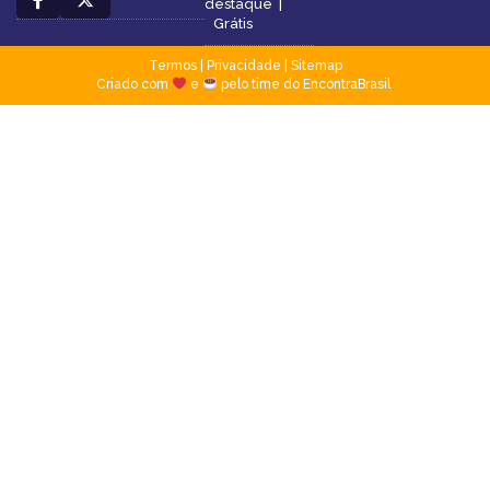
destaque
|
Grátis
Termos
|
Privacidade
|
Sitemap
Criado com
e
pelo time do EncontraBrasil