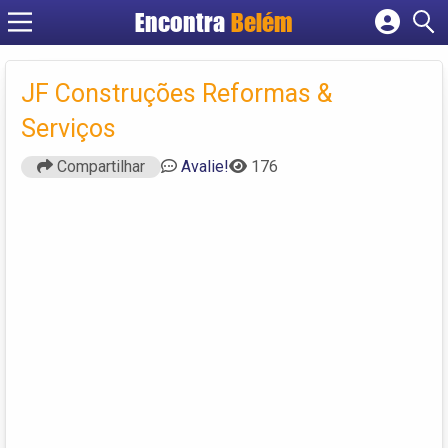
Encontra
Belém
Cadastrar empresa
Fazer login
JF Construções Reformas &
Criar conta
Serviços
Compartilhar
Avalie!
176