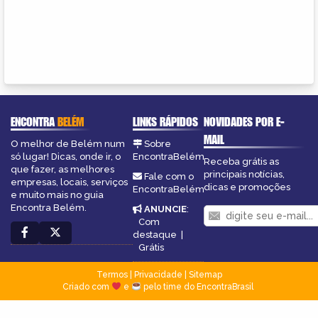
ENCONTRA
BELÉM
LINKS RÁPIDOS
NOVIDADES POR E-
MAIL
O melhor de Belém num
Sobre
só lugar! Dicas, onde ir, o
EncontraBelém
Receba grátis as
que fazer, as melhores
principais notícias,
Fale com o
empresas, locais, serviços
dicas e promoções
EncontraBelém
e muito mais no guia
Encontra Belém.
ANUNCIE
:
Com
destaque
|
Grátis
Termos
|
Privacidade
|
Sitemap
Criado com
e
pelo time do EncontraBrasil