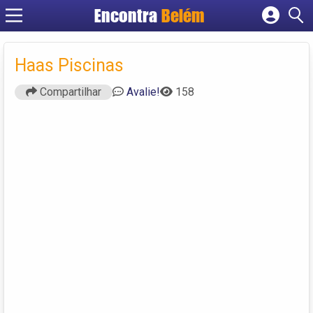
Encontra
Belém
Cadastrar empresa
Fazer login
Haas Piscinas
Criar conta
Compartilhar
Avalie!
158