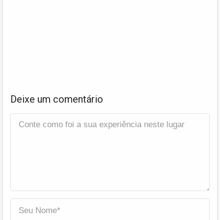
Deixe um comentário