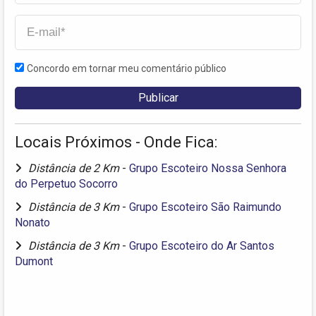
Concordo em tornar meu comentário público
Locais Próximos - Onde Fica:
Distância de 2 Km
-
Grupo Escoteiro Nossa Senhora
do Perpetuo Socorro
Distância de 3 Km
-
Grupo Escoteiro São Raimundo
Nonato
Distância de 3 Km
-
Grupo Escoteiro do Ar Santos
Dumont