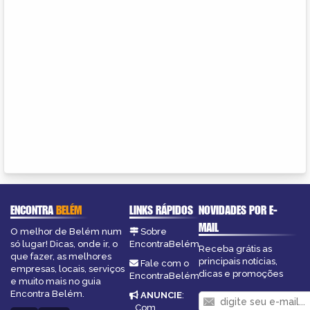
ENCONTRA
BELÉM
LINKS RÁPIDOS
NOVIDADES POR E-
MAIL
O melhor de Belém num
Sobre
só lugar! Dicas, onde ir, o
EncontraBelém
Receba grátis as
que fazer, as melhores
principais notícias,
Fale com o
empresas, locais, serviços
dicas e promoções
EncontraBelém
e muito mais no guia
Encontra Belém.
ANUNCIE
:
Com