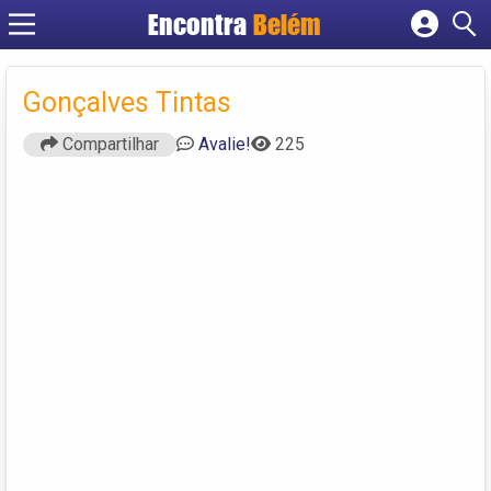
Encontra
Belém
Cadastrar empresa
Fazer login
Gonçalves Tintas
Criar conta
Compartilhar
Avalie!
225