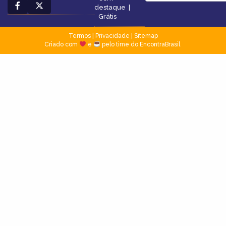
destaque
|
Grátis
Termos
|
Privacidade
|
Sitemap
Criado com
e
pelo time do EncontraBrasil