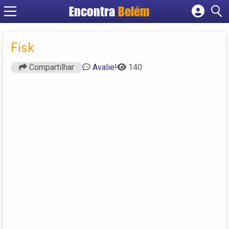
Encontra
Belém
Cadastrar empresa
Fazer login
Fisk
Criar conta
Compartilhar
Avalie!
140