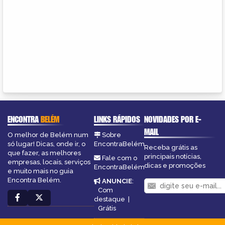
ENCONTRA
BELÉM
LINKS RÁPIDOS
NOVIDADES POR E-
MAIL
O melhor de Belém num
Sobre
só lugar! Dicas, onde ir, o
EncontraBelém
Receba grátis as
que fazer, as melhores
principais notícias,
Fale com o
empresas, locais, serviços
dicas e promoções
EncontraBelém
e muito mais no guia
Encontra Belém.
ANUNCIE
:
Com
destaque
|
Grátis