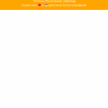
Termos
|
Privacidade
|
Sitemap
Criado com
e
pelo time do EncontraBrasil