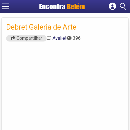
Encontra
Belém
Cadastrar empresa
Fazer login
Debret Galeria de Arte
Criar conta
Compartilhar
Avalie!
396