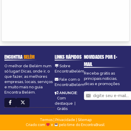
ENCONTRA
BELÉM
LINKS RÁPIDOS
NOVIDADES POR E-
MAIL
O melhor de Belém num
Sobre
só lugar! Dicas, onde ir, o
EncontraBelém
Receba grátis as
que fazer, as melhores
principais notícias,
Fale com o
empresas, locais, serviços
dicas e promoções
EncontraBelém
e muito mais no guia
Encontra Belém.
ANUNCIE
:
Com
destaque
|
Grátis
Termos
|
Privacidade
|
Sitemap
Criado com
e
pelo time do EncontraBrasil