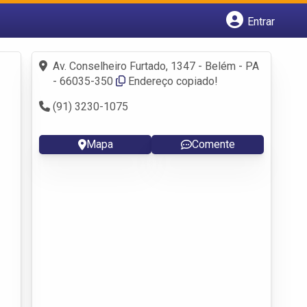
Entrar
Cadastrar empresa
Fazer login
Av. Conselheiro Furtado, 1347 - Belém - PA
Criar conta
- 66035-350
Endereço copiado!
(91) 3230-1075
Mapa
Comente