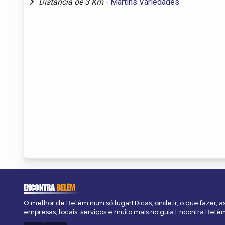
Distância de 3 Km
-
Martins Variedades
ENCONTRA
BELÉM
O melhor de Belém num só lugar! Dicas, onde ir, o que fazer, 
empresas, locais, serviços e muito mais no guia Encontra Belé