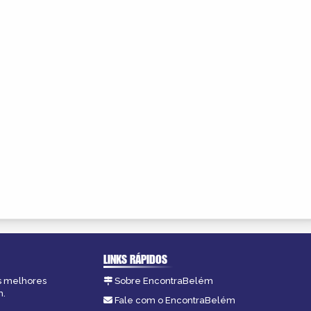
LINKS RÁPIDOS
as melhores
Sobre EncontraBelém
m.
Fale com o EncontraBelém