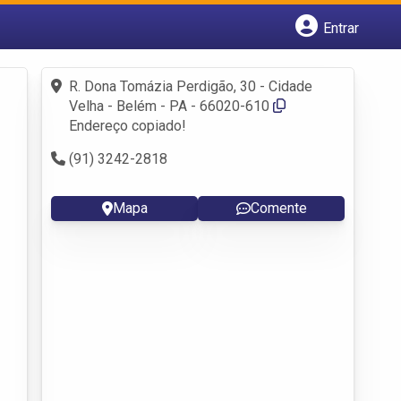
Entrar
Cadastrar empresa
Fazer login
R. Dona Tomázia Perdigão, 30 - Cidade
Criar conta
Velha - Belém - PA - 66020-610
Endereço copiado!
(91) 3242-2818
Mapa
Comente