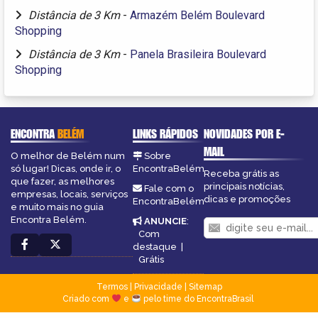
Distância de 3 Km
-
Armazém Belém Boulevard
Shopping
Distância de 3 Km
-
Panela Brasileira Boulevard
Shopping
ENCONTRA
BELÉM
LINKS RÁPIDOS
NOVIDADES POR E-
MAIL
O melhor de Belém num
Sobre
só lugar! Dicas, onde ir, o
EncontraBelém
Receba grátis as
que fazer, as melhores
principais notícias,
Fale com o
empresas, locais, serviços
dicas e promoções
EncontraBelém
e muito mais no guia
Encontra Belém.
ANUNCIE
:
Com
destaque
|
Grátis
Termos
|
Privacidade
|
Sitemap
Criado com
e
pelo time do EncontraBrasil