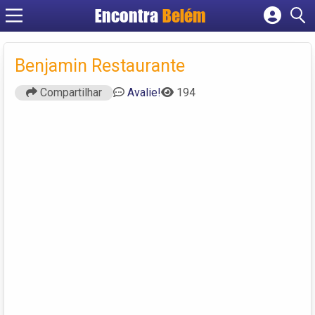
Encontra
Belém
Cadastrar empresa
Fazer login
Benjamin Restaurante
Criar conta
Compartilhar
Avalie!
194