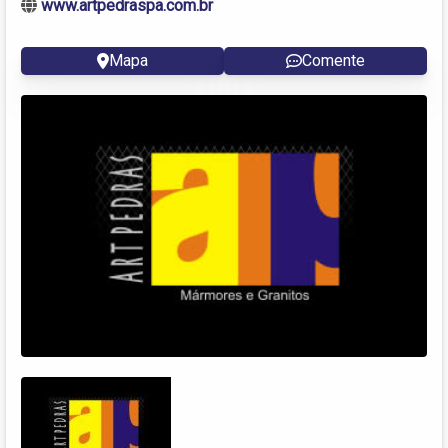
www.artpedraspa.com.br
Mapa
Comente