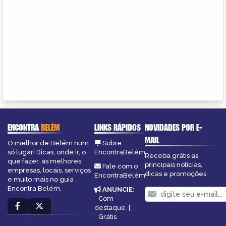
ENCONTRA
BELÉM
LINKS RÁPIDOS
NOVIDADES POR E-
MAIL
O melhor de Belém num
Sobre
só lugar! Dicas, onde ir, o
EncontraBelém
Receba grátis as
que fazer, as melhores
principais notícias,
Fale com o
empresas, locais, serviços
dicas e promoções
EncontraBelém
e muito mais no guia
Encontra Belém.
ANUNCIE
:
Com
destaque
|
Grátis