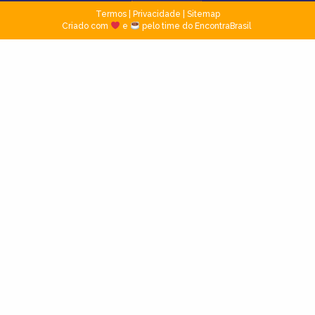
Termos
|
Privacidade
|
Sitemap
Criado com
e
pelo time do EncontraBrasil