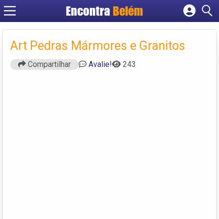
Encontra
Belém
Cadastrar empresa
Fazer login
Art Pedras Mármores e Granitos
Criar conta
Compartilhar
Avalie!
243