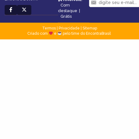
Com
destaque
|
Grátis
Termos
|
Privacidade
|
Sitemap
Criado com
e
pelo time do EncontraBrasil