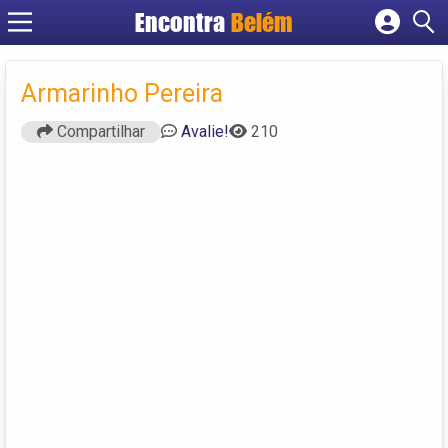
Encontra
Belém
Cadastrar empresa
Fazer login
Armarinho Pereira
Criar conta
Compartilhar
Avalie!
210