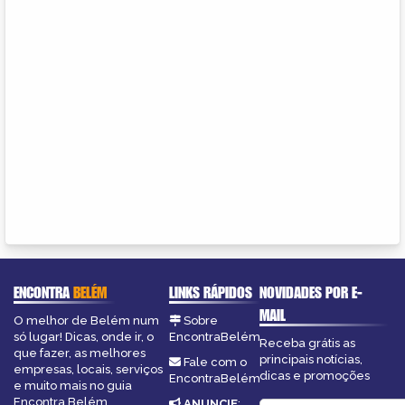
ENCONTRA
BELÉM
LINKS RÁPIDOS
NOVIDADES POR E-
MAIL
O melhor de Belém num
Sobre
só lugar! Dicas, onde ir, o
EncontraBelém
Receba grátis as
que fazer, as melhores
principais notícias,
Fale com o
empresas, locais, serviços
dicas e promoções
EncontraBelém
e muito mais no guia
Encontra Belém.
ANUNCIE
: