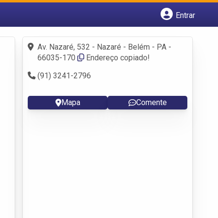
Entrar
Cadastrar empresa
Fazer login
Av. Nazaré, 532 - Nazaré - Belém - PA -
Criar conta
66035-170
Endereço copiado!
(91) 3241-2796
Mapa
Comente