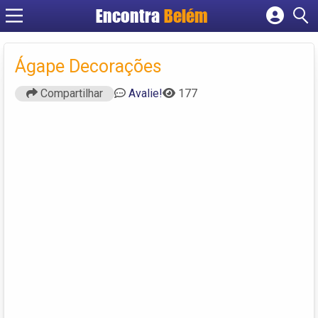
Encontra
Belém
Cadastrar empresa
Fazer login
Ágape Decorações
Criar conta
Compartilhar
Avalie!
177