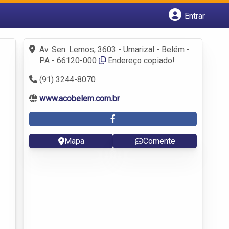
Entrar
Cadastrar empresa
Fazer login
Av. Sen. Lemos, 3603 - Umarizal - Belém -
Criar conta
PA - 66120-000
Endereço copiado!
(91) 3244-8070
www.acobelem.com.br
Mapa
Comente