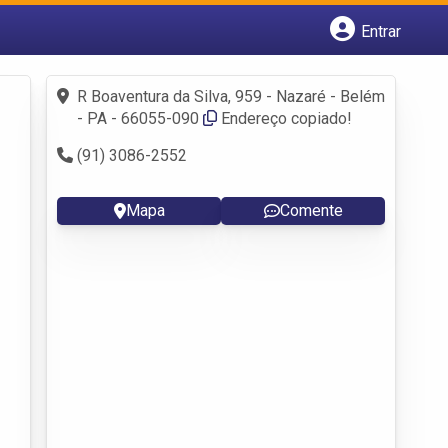
Entrar
Cadastrar empresa
Fazer login
R Boaventura da Silva, 959 - Nazaré - Belém
Criar conta
- PA - 66055-090
Endereço copiado!
(91) 3086-2552
Mapa
Comente