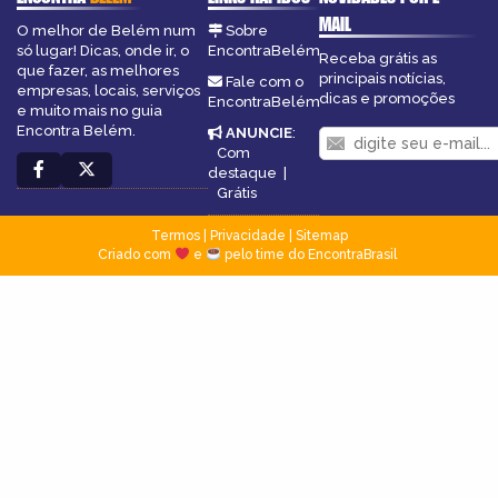
MAIL
O melhor de Belém num
Sobre
só lugar! Dicas, onde ir, o
EncontraBelém
Receba grátis as
que fazer, as melhores
principais notícias,
Fale com o
empresas, locais, serviços
dicas e promoções
EncontraBelém
e muito mais no guia
Encontra Belém.
ANUNCIE
:
Com
destaque
|
Grátis
Termos
|
Privacidade
|
Sitemap
Criado com
e
pelo time do EncontraBrasil