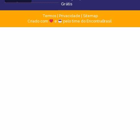
Grátis
Termos
|
Privacidade
|
Sitemap
Criado com
e
pelo time do EncontraBrasil