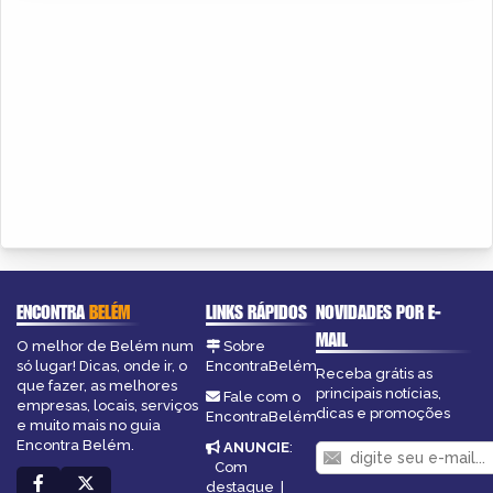
ENCONTRA
BELÉM
LINKS RÁPIDOS
NOVIDADES POR E-
MAIL
O melhor de Belém num
Sobre
só lugar! Dicas, onde ir, o
EncontraBelém
Receba grátis as
que fazer, as melhores
principais notícias,
Fale com o
empresas, locais, serviços
dicas e promoções
EncontraBelém
e muito mais no guia
Encontra Belém.
ANUNCIE
:
Com
destaque
|