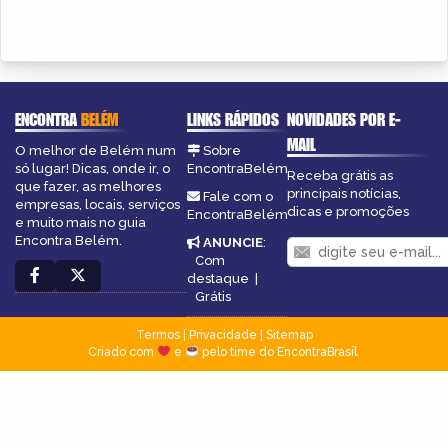
ENCONTRA
BELÉM
LINKS RÁPIDOS
NOVIDADES POR E-
MAIL
O melhor de Belém num
Sobre
só lugar! Dicas, onde ir, o
EncontraBelém
Receba grátis as
que fazer, as melhores
principais notícias,
Fale com o
empresas, locais, serviços
dicas e promoções
EncontraBelém
e muito mais no guia
Encontra Belém.
ANUNCIE
:
Com
destaque
|
Grátis
Termos
|
Privacidade
|
Sitemap
Criado com
e
pelo time do EncontraBrasil