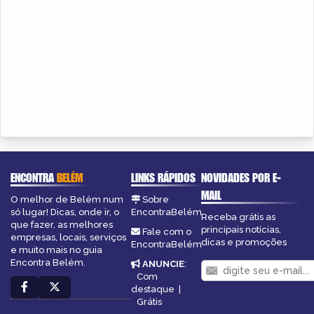
ENCONTRA
BELÉM
LINKS RÁPIDOS
NOVIDADES POR E-
MAIL
O melhor de Belém num
Sobre
só lugar! Dicas, onde ir, o
EncontraBelém
Receba grátis as
que fazer, as melhores
principais notícias,
Fale com o
empresas, locais, serviços
dicas e promoções
EncontraBelém
e muito mais no guia
Encontra Belém.
ANUNCIE
:
Com
destaque
|
Grátis