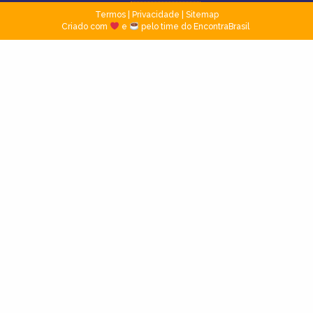
Termos
|
Privacidade
|
Sitemap
Criado com
e
pelo time do EncontraBrasil