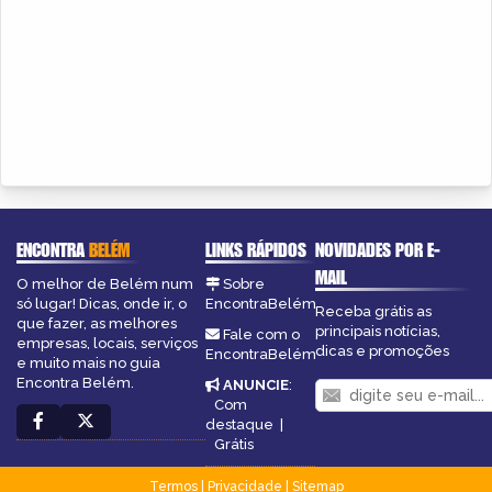
ENCONTRA
BELÉM
LINKS RÁPIDOS
NOVIDADES POR E-
MAIL
O melhor de Belém num
Sobre
só lugar! Dicas, onde ir, o
EncontraBelém
Receba grátis as
que fazer, as melhores
principais notícias,
Fale com o
empresas, locais, serviços
dicas e promoções
EncontraBelém
e muito mais no guia
Encontra Belém.
ANUNCIE
:
Com
destaque
|
Grátis
Termos
|
Privacidade
|
Sitemap